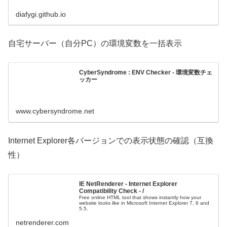
diafygi.github.io
自宅サーバー（自分PC）の環境変数を一括表示
CyberSyndrome : ENV Checker - 環境変数チェ
ッカー
www.cybersyndrome.net
Internet Explorer各バージョンでの表示状態の確認（互換
性）
IE NetRenderer - Internet Explorer
Compatibility Check - /
Free online HTML tool that shows instantly how your
website looks like in Microsoft Internet Explorer 7, 6 and
5.5.
netrenderer.com