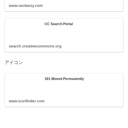
www.vecteezy.com
CC Search Portal
search.creativecommons.org
アイコン
301 Moved Permanently
www.iconfinder.com