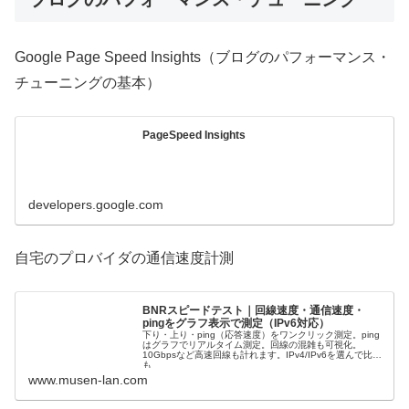
Google Page Speed Insights（ブログのパフォーマンス・
チューニングの基本）
PageSpeed Insights
developers.google.com
自宅のプロバイダの通信速度計測
BNRスピードテスト｜回線速度・通信速度・
pingをグラフ表示で測定（IPv6対応）
下り・上り・ping（応答速度）をワンクリック測定。ping
はグラフでリアルタイム測定。回線の混雑も可視化。
10Gbpsなど高速回線も計れます。IPv4/IPv6を選んで比較
も
www.musen-lan.com