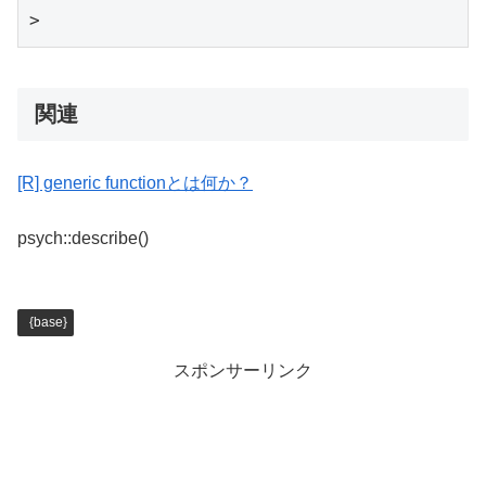
>
関連
[R] generic functionとは何か？
psych::describe()
{base}
スポンサーリンク