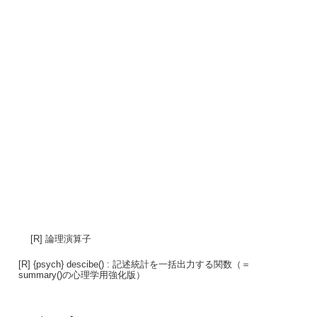
[R] 論理演算子
[R] {psych} descibe() : 記述統計を一括出力する関数（＝
summary()の心理学用強化版）