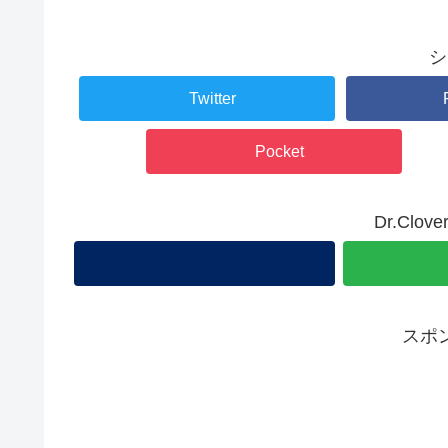
シ
Twitter
Pocket
Dr.Cl
スポ