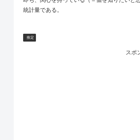
即ち、関心を持っている（＝値を知りたいと
統計量である。
推定
スポ