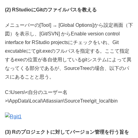
(2) RStudioにGitのファイルパスを教える
メニューバーの[Tool] → [Global Options]から設定画面（下
図）を表示し、[Git/SVN] からEnable version control
interface for RStudio projectsにチェックをいれ、Git
excutableにてgit.exeのフルパスを指定する。ここて指定
するexeの位置が各自使用しているgitシステムによって異
なってくる部分であるが、SourceTreeの場合、以下のパ
スにあることと思う。
C:\Users\<自分のユーザー名
>\AppData\Local\Atlassian\SourceTree\git_local\bin
(3) Rのプロジェクトに対してバージョン管理を行う旨を