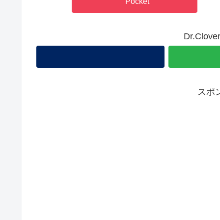
Pocket
Dr.Cl
スポ