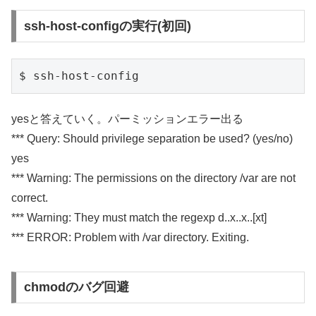
ssh-host-configの実行(初回)
yesと答えていく。パーミッションエラー出る
*** Query: Should privilege separation be used? (yes/no)
yes
*** Warning: The permissions on the directory /var are not
correct.
*** Warning: They must match the regexp d..x..x..[xt]
***
ERROR: Problem with /var directory. Exiting.
chmodのバグ回避