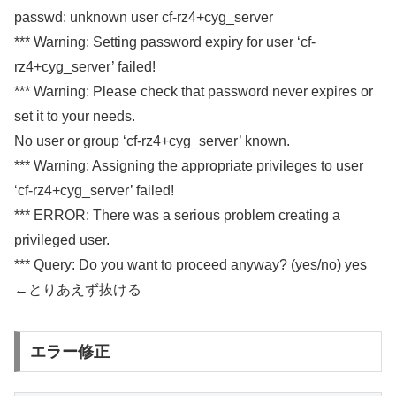
passwd: unknown user cf-rz4+cyg_server
*** Warning: Setting password expiry for user ‘cf-
rz4+cyg_server’ failed!
*** Warning: Please check that password never expires or
set it to your needs.
No user or group ‘cf-rz4+cyg_server’ known.
*** Warning: Assigning the appropriate privileges to user
‘cf-rz4+cyg_server’ failed!
***
ERROR: There was a serious problem creating a
privileged user.
*** Query: Do you want to proceed anyway? (yes/no) yes
←とりあえず抜ける
エラー修正