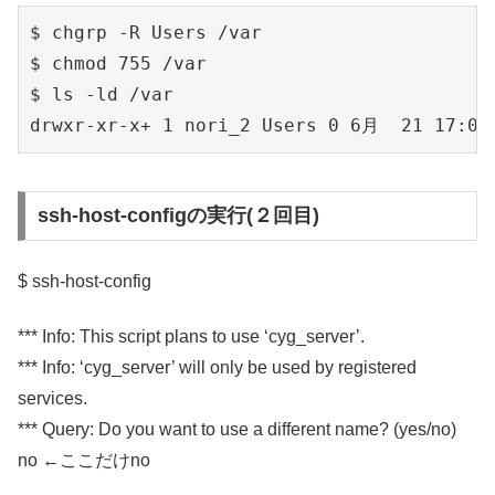
$ chgrp -R Users /var

$ chmod 755 /var

$ ls -ld /var

ssh-host-configの実行(２回目)
$ ssh-host-config
*** Info: This script plans to use ‘cyg_server’.
*** Info: ‘cyg_server’ will only be used by registered
services.
*** Query: Do you want to use a different name? (yes/no)
no ←ここだけno