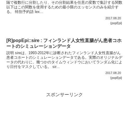
隔で複数行に分割したり、その分割結果を任意の変数で集計する関数
以下はこの関数を使用するための最小限のエッセンスのみを紹介す
る。 特別予約語 lex...
2017.08.20
{popEpi}
[R]popEpi::sire : フィンランド人女性直腸がん患者コホ
ートのシミュレーションデータ
説明 sireは、1993-2012年に診断されたフィンランド人女性直腸がん
患者コホートのシミュレーションデータである。実際のオリジナルデ
ータの代わりに、幾つかのタイムウィンドウにおいてランダム化によ
り日付をマスクしている。 sir...
2017.08.20
{popEpi}
スポンサーリンク