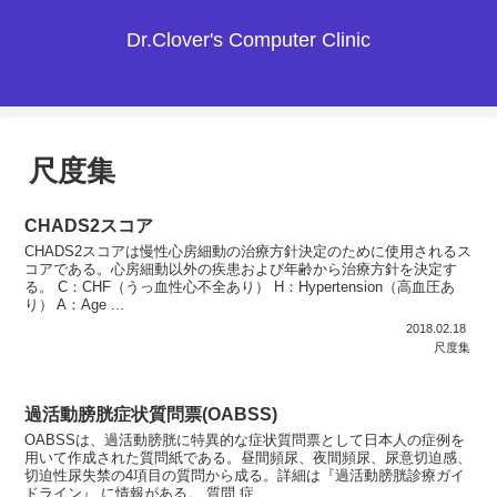
Dr.Clover's Computer Clinic
尺度集
CHADS2スコア
CHADS2スコアは慢性心房細動の治療方針決定のために使用されるス
コアである。心房細動以外の疾患および年齢から治療方針を決定す
る。 C：CHF（うっ血性心不全あり） H：Hypertension（高血圧あ
り） A：Age ...
2018.02.18
尺度集
過活動膀胱症状質問票(OABSS)
OABSSは、過活動膀胱に特異的な症状質問票として日本人の症例を
用いて作成された質問紙である。昼間頻尿、夜間頻尿、尿意切迫感、
切迫性尿失禁の4項目の質問から成る。詳細は『過活動膀胱診療ガイ
ドライン』 に情報がある。 質問 症...