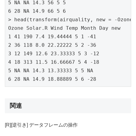
5 NA NA 14.3 56 5 5

6 28 NA 14.9 66 5 6

> head(transform(airquality, new = -Ozone,
Ozone Solar.R Wind Temp Month Day new

1 41 190 7.4 19.44444 5 1 -41

2 36 118 8.0 22.22222 5 2 -36

3 12 149 12.6 23.33333 5 3 -12

4 18 313 11.5 16.66667 5 4 -18

5 NA NA 14.3 13.33333 5 5 NA

6 28 NA 14.9 18.88889 5 6 -28
関連
[R][逆引き] データフレームの操作