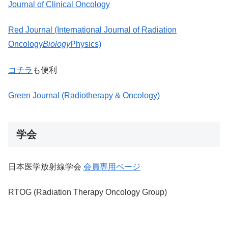
Journal of Clinical Oncology
Red Journal (International Journal of Radiation
Oncology
Biology
Physics)
コチラ
も便利
Green Journal (Radiotherapy & Oncology)
学会
日本医学放射線学会
会員専用ページ
RTOG (Radiation Therapy Oncology Group)