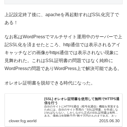
上記設定終了後に、apacheを再起動すればSSL化完了で
ある！
なお私はWordPressでマルチサイト運用中のサーバーで上
記SSL化を済ませたところ、http通信では表示されるアイ
キャッチなどの画像がhttps通信では表示されない現象に
見舞われた。これはSSL証明書の問題ではなく純粋に
WordPressの問題でありWordPress上で解決可能である。
オレオレ証明書を脱却できる時代になった。
[SSL] オレオレ証明書を使用して無料でHTTPS通
信を行う
自分のサイトにHTTPS通信（暗号化通信）機能を実装する
ためには、自分のサイト専用の「SSL証明書」を作成しな
ければならない。しかしながら正式のSSL証明書は有料で
ある。価格は年間数千円~数十万円のものまである。ネッ
トショップのような...
clover.fcg.world
2015.06.30