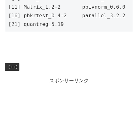
[11] Matrix_1.2-2       pbivnorm_0.6.0    
[16] pbkrtest_0.4-2     parallel_3.2.2    
[21] quantreg_5.19
{utils}
スポンサーリンク