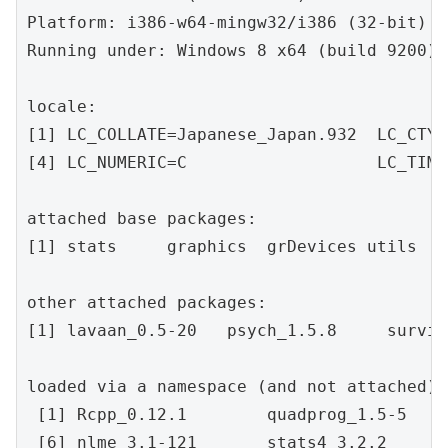
Platform: i386-w64-mingw32/i386 (32-bit)

Running under: Windows 8 x64 (build 9200)

locale:

[1] LC_COLLATE=Japanese_Japan.932  LC_CTYP
[4] LC_NUMERIC=C                   LC_TIME
attached base packages:

[1] stats     graphics  grDevices utils   
other attached packages:

[1] lavaan_0.5-20   psych_1.5.8     surviv
loaded via a namespace (and not attached):

 [1] Rcpp_0.12.1        quadprog_1.5-5    
 [6] nlme_3.1-121       stats4_3.2.2      