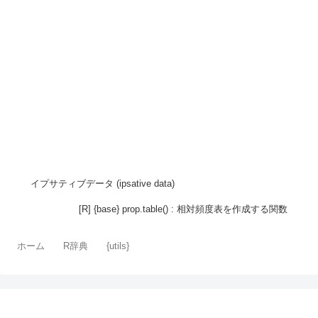
イプサティブデータ (ipsative data)
[R] {base} prop.table() : 相対頻度表を作成する関数
ホーム
R辞典
{utils}