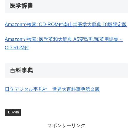
医学辞書
Amazonで検索:
CD-ROM付南山堂医学大辞典 18版限定版
Amazonで検索:
医学英和大辞典 A5変型判/和英用語集・
CD-ROM付
百科事典
日立デジタル平凡社 世界大百科事典第２版
EBWin
スポンサーリンク