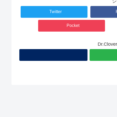
シ
Twitter
Pocket
Dr.Cl