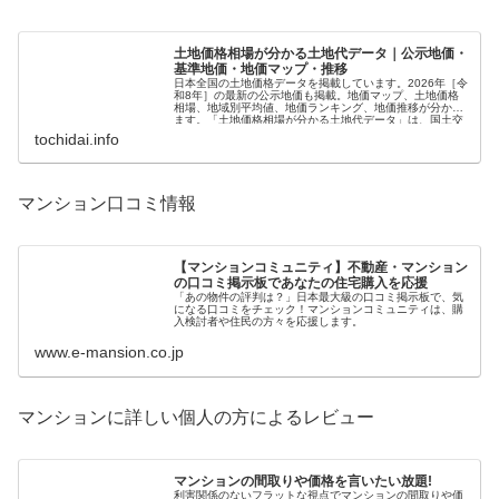
土地価格相場が分かる土地代データ｜公示地価・
基準地価・地価マップ・推移
日本全国の土地価格データを掲載しています。2026年［令
和8年］の最新の公示地価も掲載。地価マップ、土地価格
相場、地域別平均値、地価ランキング、地価推移が分かり
ます。「土地価格相場が分かる土地代データ」は、国土交
通省発表による公示地価、基準地価に基づいています。日
tochidai.info
本全国の2026年［令和8年］の公示地価の平均は29万8...
マンション口コミ情報
【マンションコミュニティ】不動産・マンション
の口コミ掲示板であなたの住宅購入を応援
「あの物件の評判は？」日本最大級の口コミ掲示板で、気
になる口コミをチェック！マンションコミュニティは、購
入検討者や住民の方々を応援します。
www.e-mansion.co.jp
マンションに詳しい個人の方によるレビュー
マンションの間取りや価格を言いたい放題!
利害関係のないフラットな視点でマンションの間取りや価