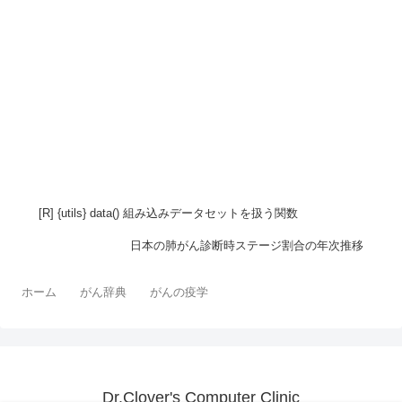
[R] {utils} data() 組み込みデータセットを扱う関数
日本の肺がん診断時ステージ割合の年次推移
ホーム
がん辞典
がんの疫学
Dr.Clover's Computer Clinic