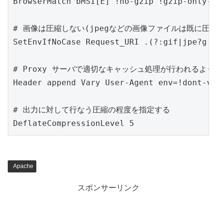
BrowserMatch bMSI[E] !no-gzip !gzip-only-t
# 画像は圧縮しない(jpegなどの画像ファイルは既に圧
SetEnvIfNoCase Request_URI .(?:gif|jpe?g|p
# Proxy サーバで適切なキャッシュ処理が行われるようHT
Header append Vary User-Agent env=!dont-var
# 出力に対して行なう圧縮の程度を指定する

Apache
スポンサーリンク