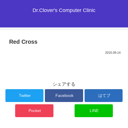
Dr.Clover's Computer Clinic
Red Cross
2015.09.14
シェアする
Twitter
Facebook
はてブ
Pocket
LINE