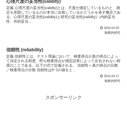
心理尺度の妥当性(validity)
定義 心理尺度の妥当性(validty)とは、尺度が測定しているものと、測
定を意図しているものが本当に合致しているかどうかを表す概念であ
る。心理尺度の妥当性(validity)と研究の妥当性(validity)（内的妥当
性、外的妥当...
2016.04.20
観察的研究
信頼性 (reliability)
定義 信頼性とは、テスト理論において、検査得点が真の得点によっ
て決定される程度、即ち検査得点が測定誤算によって左右されない程
度のことである。以下の式で定義される。 信頼性＝真の得点の分散
／検査得点の分散 信頼性は0~1の値をと...
2016.04.17
観察的研究
スポンサーリンク