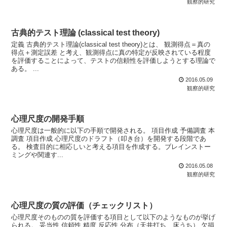
観察的研究
古典的テスト理論 (classical test theory)
定義 古典的テスト理論(classical test theory)とは、 観測得点＝真の
得点＋測定誤差 と考え、観測得点に真の特定が反映されている程度
を評価することによって、テストの信頼性を評価しようとする理論で
ある。 ...
2016.05.09
観察的研究
心理尺度の開発手順
心理尺度は一般的に以下の手順で開発される。 項目作成 予備調査 本
調査 項目作成 心理尺度のドラフト（叩き台）を開発する段階であ
る。 検査目的に相応しいと考える項目を作成する。ブレインストー
ミングや関連す...
2016.05.08
観察的研究
心理尺度の質の評価（チェックリスト）
心理尺度そのものの質を評価する項目として以下のようなものが挙げ
られる。 妥当性 信頼性 精度 反応性 分布（天井打ち、床うち） 欠損