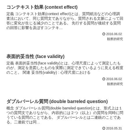
コンテキスト効果 (context effect)
定義 コンテキスト効果(context effect)とは、質問紙法などの心理調
査法において、同じ質問文でありながら、質問される文脈によって回
答に変化が生じる減少のことである。 先行する質問が後続する質問
の回答に影響を及ぼすコンテキ...
2016.06.02
観察的研究
表面的妥当性 (face validity)
定義 表面的妥当性(face validity)とは、心理尺度によって測定したも
のが、測定を意図したものを実際に測定できているように見える程度
のこと。 関連 妥当性(validity) : 心理尺度における
2016.06.02
観察的研究
ダブルバーレル質問 (double barreled question)
概念 ダブルバーレル質問(double barreled question)とは、形式上は１
つの質問文でありながら、内容的には２つ（以上）の質問を同時に問
うている質問のことである。 ダブルバーレルとは二連銃のことであ
る。二連銃では同...
2016.05.31