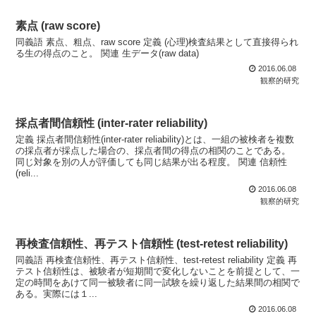
素点 (raw score)
同義語 素点、粗点、raw score 定義 (心理)検査結果として直接得られ
る生の得点のこと。 関連 生データ(raw data)
2016.06.08
観察的研究
採点者間信頼性 (inter-rater reliability)
定義 採点者間信頼性(inter-rater reliability)とは、一組の被検者を複数
の採点者が採点した場合の、採点者間の得点の相関のことである。
同じ対象を別の人が評価しても同じ結果が出る程度。 関連 信頼性
(reli...
2016.06.08
観察的研究
再検査信頼性、再テスト信頼性 (test-retest reliability)
同義語 再検査信頼性、再テスト信頼性、test-retest reliability 定義 再
テスト信頼性は、被験者が短期間で変化しないことを前提として、一
定の時間をあけて同一被験者に同一試験を繰り返した結果間の相関で
ある。実際には１...
2016.06.08