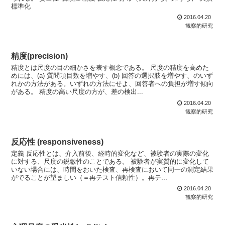
標準化
2016.04.20
観察的研究
精度(precision)
精度とは尺度の目の細かさを表す概念である。 尺度の精度を高めた
めには、(a) 質問項目数を増やす、(b) 回答の選択肢を増やす、のいず
れかの方法がある。いずれの方法にせよ、回答者への負担が増す傾向
がある。 精度の高い尺度の方が、差の検出...
2016.04.20
観察的研究
反応性 (responsiveness)
定義 反応性とは、介入前後、経時的変化など、被験者の実際の変化
に対する、尺度の鋭敏性のことである。 被験者が実質的に変化して
いない場合には、時間をおいた検査、再検査において同一の測定結果
がでることが望ましい（＝再テスト信頼性）。再テ...
2016.04.20
観察的研究