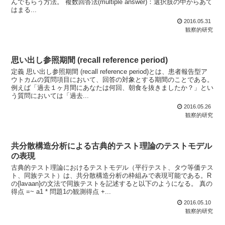
んでもらう方法。 複数回答法(multiple answer)：選択肢の中からあて
はまる...
2016.05.31
観察的研究
思い出し参照期間 (recall reference period)
定義 思い出し参照期間 (recall reference period)とは、患者報告型ア
ウトカムの質問項目において、回答の対象とする期間のことである。
例えば「過去１ヶ月間にあなたは何回、朝食を抜きましたか？」とい
う質問においては「過去...
2016.05.26
観察的研究
共分散構造分析による古典的テスト理論のテストモデル
の表現
古典的テスト理論におけるテストモデル（平行テスト、タウ等価テス
ト、同族テスト）は、共分散構造分析の枠組みで表現可能である。R
の{lavaan}の文法で同族テストを記述すると以下のようになる。 真の
得点 =~ a1 * 問題1の観測得点 +...
2016.05.10
観察的研究