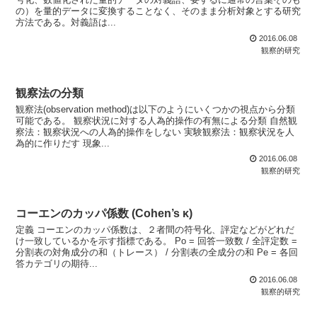
の）を量的データに変換することなく、そのまま分析対象とする研究
方法である。対義語は...
2016.06.08
観察的研究
観察法の分類
観察法(observation method)は以下のようにいくつかの視点から分類
可能である。 観察状況に対する人為的操作の有無による分類 自然観
察法：観察状況への人為的操作をしない 実験観察法：観察状況を人
為的に作りだす 現象...
2016.06.08
観察的研究
コーエンのカッパ係数 (Cohen’s κ)
定義 コーエンのカッパ係数は、２者間の符号化、評定などがどれだ
け一致しているかを示す指標である。 Po = 回答一致数 / 全評定数 =
分割表の対角成分の和（トレース） / 分割表の全成分の和 Pe = 各回
答カテゴリの期待...
2016.06.08
観察的研究