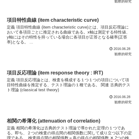
観察的研究
項目特性曲線 (item characteristic curve)
定義 項目特性曲線 (item characteristic curve)とは、項目反応理論に
おいて各項目ごとに推定される曲線である。x軸は測定する特性値、
y軸にはその特性を持っている場合に各項目が正答となる確率(正答
率)となる。 ...
2016.06.28
観察的研究
項目反応理論 (item response theory : IRT)
定義 項目反応理論とは、検査を構成する１つ１つの項目について項
目特性曲線を推定する、テスト理論の１種である。 関連 古典的テス
ト理論 (classical test theory)
2016.06.28
観察的研究
相関の希薄化 (attenuation of correlation)
定義 相関の希薄化は古典的テスト理論で導かれた定理の１つであ
る。即ち、２つの検査の得点間の相関係数に関して成り立つ以下の定
理である。 検査得点間の相関係数＝真の得点の相関係数 ✕ 2つの検