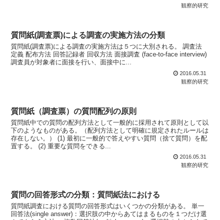
観察的研究
質問紙(調査票)による調査の実施方法の分類
質問紙(調査票)による調査の実施方法は５つに大別される。 調査法
定義 配布方法 回答記録者 回収方法 面接調査 (face-to-face interview)
調査員が対象者に面接を行い、面接中に...
2016.05.31
観察的研究
質問紙（調査票）の質問配列の原則
質問紙中での質問の配列方法として一般的に採用されて原則として以
下のようなものがある。（配列方法として明確に規定されたルールは
存在しない。） (1) 最初に一般的で答えやすい質問（捨て質問）を配
置する。 (2) 重要な質問をできる...
2016.05.31
観察的研究
質問の回答形式の分類：質問紙法における
質問紙調査における質問の回答形式はいくつかの分類がある。 単一
回答法(single answer)：選択肢の中からあてはまるものを１つだけ選