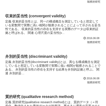
観察的研究
収束的妥当性 (convergent validity)
定義 収束的妥当性とは、同一の構成概念を測定していると想定して
いる変数間で実際に高い相関が観察されることによって示される妥当
性である。 収束的妥当性の存在を支持する実際のデータは収束的証
拠と呼ばれる。 関連 心理尺度の妥当性(v...
2016.06.08
観察的研究
弁別的妥当性 (discriminant validity)
定義 弁別的妥当性(discriminant validity)とは、異なる構成概念を測定
していると想定している変数間で実際に低い相関が観察されることで
ある。 弁別的妥当性の存在を支持する結果を弁別的証拠と呼ぶ。 関
連 弁別的妥...
2016.06.08
観察的研究
質的研究 (qualitative research method)
定義 質的研究(qualitative research method)とは、質的データ（＝符
号化、数値化された量的データの対義語、要するに通常の言葉そのも