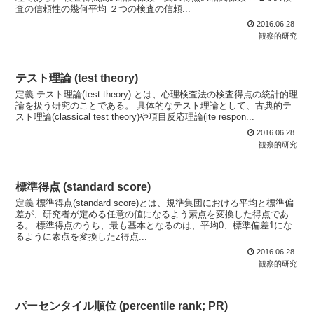
査の信頼性の幾何平均 ２つの検査の信頼...
2016.06.28
観察的研究
テスト理論 (test theory)
定義 テスト理論(test theory) とは、心理検査法の検査得点の統計的理
論を扱う研究のことである。 具体的なテスト理論として、古典的テ
スト理論(classical test theory)や項目反応理論(ite respon...
2016.06.28
観察的研究
標準得点 (standard score)
定義 標準得点(standard score)とは、規準集団における平均と標準偏
差が、研究者が定める任意の値になるよう素点を変換した得点であ
る。 標準得点のうち、最も基本となるのは、平均0、標準偏差1にな
るように素点を変換したz得点...
2016.06.28
観察的研究
パーセンタイル順位 (percentile rank; PR)